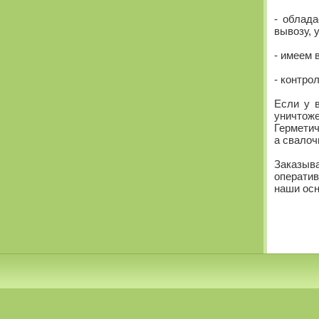
- облад
вывозу, 
- имеем 
- контро
Если у в
уничтож
Герметич
а свалоч
Заказыв
оператив
наши осн