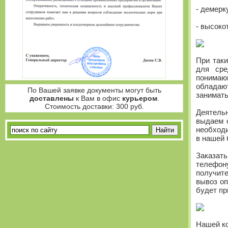
- демерк
- высоко
При таки
для сре
понимаю
обладают
По Вашей заявке документы могут быть
занимать
доставлены
к Вам в офис
курьером
.
Стоимость доставки: 300 руб.
Деятельн
выдаем с
необходи
в нашей 
Заказат
телефон
получит
вывоз оп
будет пр
Нашей ко